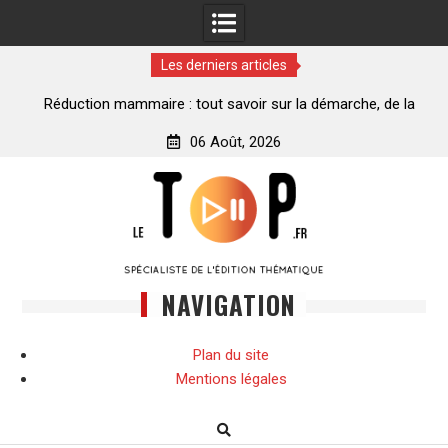
Les derniers articles
ance
Réduction mammaire : tout savoir sur la démarche, de la
décision à la transformation
06 Août, 2026
Skip
to
content
NAVIGATION
Plan du site
Mentions légales