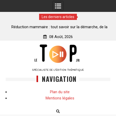
Les derniers articles
ance
Réduction mammaire : tout savoir sur la démarche, de la
décision à la transformation
08 Août, 2026
Skip
to
content
NAVIGATION
Plan du site
Mentions légales