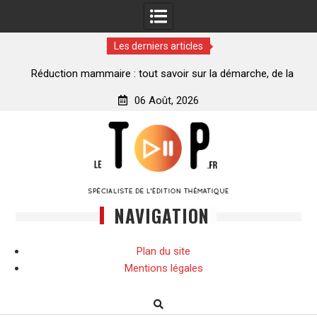
Les derniers articles
ance
Réduction mammaire : tout savoir sur la démarche, de la
décision à la transformation
06 Août, 2026
Skip
to
content
NAVIGATION
Plan du site
Mentions légales