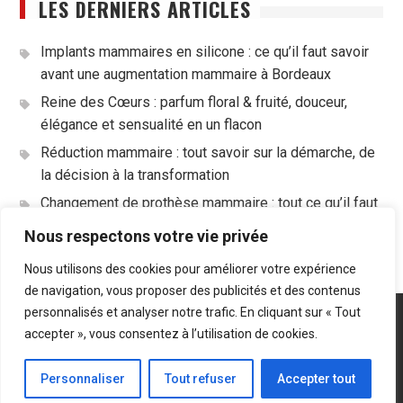
LES DERNIERS ARTICLES
Implants mammaires en silicone : ce qu’il faut savoir
avant une augmentation mammaire à Bordeaux
Reine des Cœurs : parfum floral & fruité, douceur,
élégance et sensualité en un flacon
Réduction mammaire : tout savoir sur la démarche, de
la décision à la transformation
Changement de prothèse mammaire : tout ce qu’il faut
savoir avant de se lancer
Nous respectons votre vie privée
Nous utilisons des cookies pour améliorer votre expérience
de navigation, vous proposer des publicités et des contenus
personnalisés et analyser notre trafic. En cliquant sur « Tout
Plan du site
Mentions légales
accepter », vous consentez à l’utilisation de cookies.
Droits réservés LeTop.fr - 2019
Personnaliser
Tout refuser
Accepter tout
Start Magazine by
Axle Themes