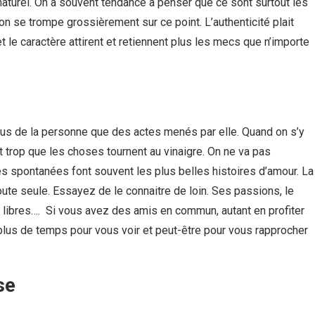
aturel. On a souvent tendance à penser que ce sont surtout les
on se trompe grossièrement sur ce point. L’authenticité plait
t le caractère attirent et retiennent plus les mecs que n’importe
s de la personne que des actes menés par elle. Quand on s’y
ait trop que les choses tournent au vinaigre. On ne va pas
tres spontanées font souvent les plus belles histoires d’amour. La
oute seule. Essayez de le connaitre de loin. Ses passions, le
ps libres…. Si vous avez des amis en commun, autant en profiter
a plus de temps pour vous voir et peut-être pour vous rapprocher
se