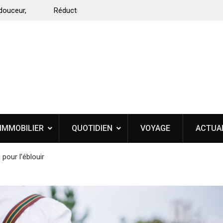
r sur la démarche, de
Changement de prothèse mammaire : tout c
savoir avant de se lancer
IMMOBILIER
QUOTIDIEN
VOYAGE
ACTUA
pour l’éblouir