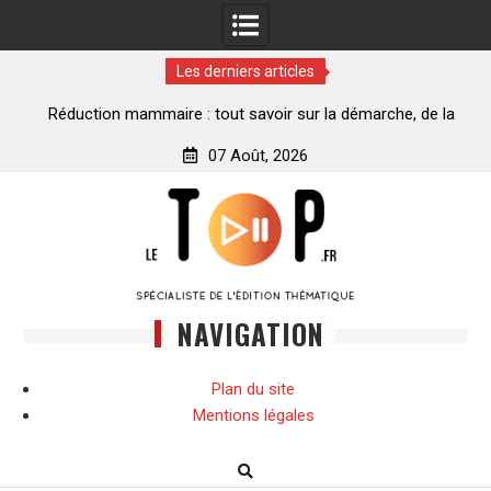
Les derniers articles
ance
Réduction mammaire : tout savoir sur la démarche, de la
décision à la transformation
07 Août, 2026
Skip
to
content
NAVIGATION
Plan du site
Mentions légales