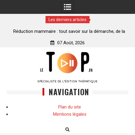
Les derniers articles
ance
Réduction mammaire : tout savoir sur la démarche, de la
décision à la transformation
07 Août, 2026
Skip
to
content
NAVIGATION
Plan du site
Mentions légales