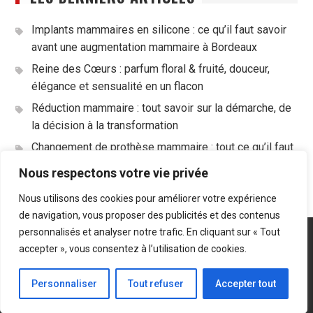
Implants mammaires en silicone : ce qu’il faut savoir
avant une augmentation mammaire à Bordeaux
Reine des Cœurs : parfum floral & fruité, douceur,
élégance et sensualité en un flacon
Réduction mammaire : tout savoir sur la démarche, de
la décision à la transformation
Changement de prothèse mammaire : tout ce qu’il faut
savoir avant de se lancer
Nous respectons votre vie privée
Nous utilisons des cookies pour améliorer votre expérience
de navigation, vous proposer des publicités et des contenus
personnalisés et analyser notre trafic. En cliquant sur « Tout
Plan du site
Mentions légales
accepter », vous consentez à l’utilisation de cookies.
Droits réservés LeTop.fr - 2019
Personnaliser
Tout refuser
Accepter tout
Start Magazine by
Axle Themes