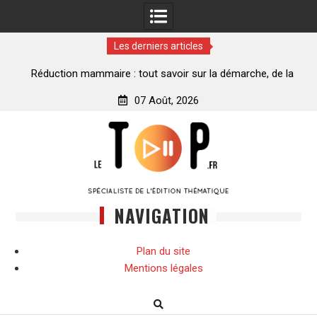
Les derniers articles
ance
Réduction mammaire : tout savoir sur la démarche, de la
décision à la transformation
07 Août, 2026
Skip
to
content
NAVIGATION
Plan du site
Mentions légales