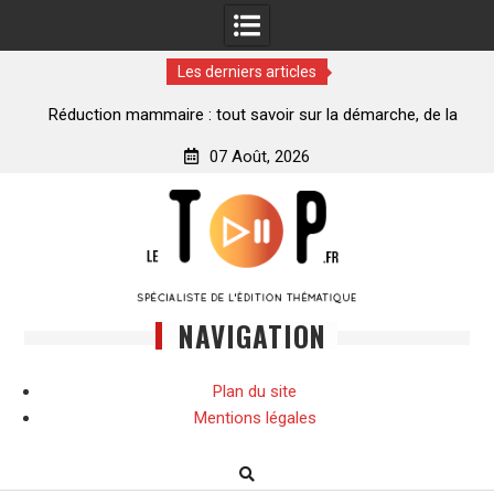
Les derniers articles
ance
Réduction mammaire : tout savoir sur la démarche, de la
décision à la transformation
07 Août, 2026
Skip
to
content
NAVIGATION
Plan du site
Mentions légales