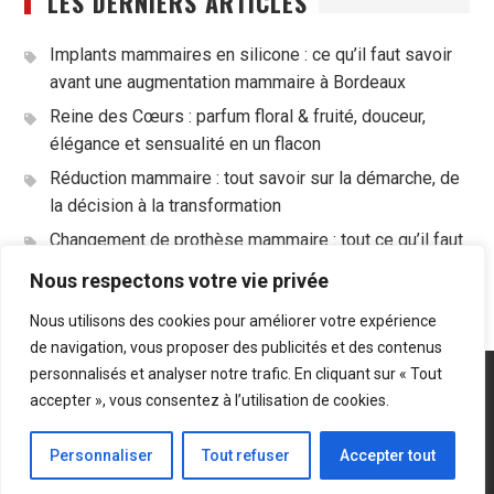
LES DERNIERS ARTICLES
Implants mammaires en silicone : ce qu’il faut savoir
avant une augmentation mammaire à Bordeaux
Reine des Cœurs : parfum floral & fruité, douceur,
élégance et sensualité en un flacon
Réduction mammaire : tout savoir sur la démarche, de
la décision à la transformation
Changement de prothèse mammaire : tout ce qu’il faut
savoir avant de se lancer
Nous respectons votre vie privée
Nous utilisons des cookies pour améliorer votre expérience
de navigation, vous proposer des publicités et des contenus
personnalisés et analyser notre trafic. En cliquant sur « Tout
Plan du site
Mentions légales
accepter », vous consentez à l’utilisation de cookies.
Droits réservés LeTop.fr - 2019
Personnaliser
Tout refuser
Accepter tout
Start Magazine by
Axle Themes