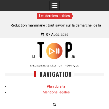
Les derniers articles
ance
Réduction mammaire : tout savoir sur la démarche, de la
décision à la transformation
07 Août, 2026
Skip
to
content
NAVIGATION
Plan du site
Mentions légales