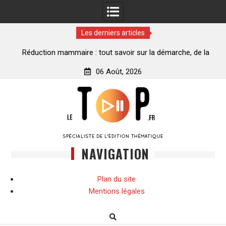
Les derniers articles
ance
Réduction mammaire : tout savoir sur la démarche, de la
décision à la transformation
06 Août, 2026
Skip
to
content
NAVIGATION
Plan du site
Mentions légales