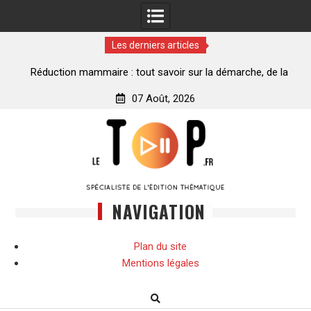
Les derniers articles
ance
Réduction mammaire : tout savoir sur la démarche, de la
décision à la transformation
07 Août, 2026
Skip
to
content
NAVIGATION
Plan du site
Mentions légales