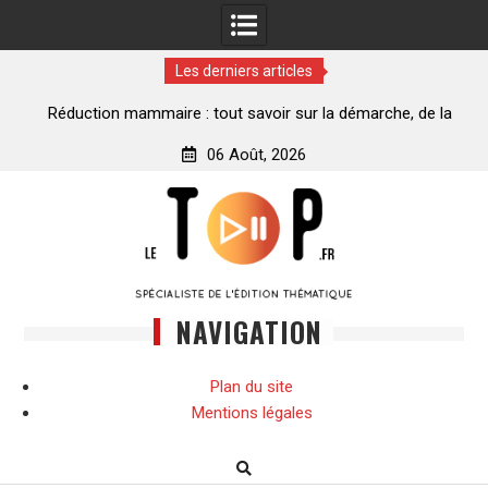
Les derniers articles
ance
Réduction mammaire : tout savoir sur la démarche, de la
décision à la transformation
06 Août, 2026
Skip
to
content
NAVIGATION
Plan du site
Mentions légales