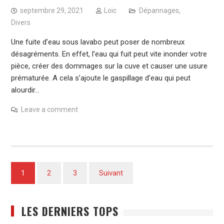
septembre 29, 2021
Loic
Dépannages
,
Divers
Une fuite d’eau sous lavabo peut poser de nombreux
désagréments. En effet, l’eau qui fuit peut vite inonder votre
pièce, créer des dommages sur la cuve et causer une usure
prématurée. A cela s’ajoute le gaspillage d’eau qui peut
alourdir…
Leave a comment
Pagination
1
2
3
Suivant
des
publications
LES DERNIERS TOPS