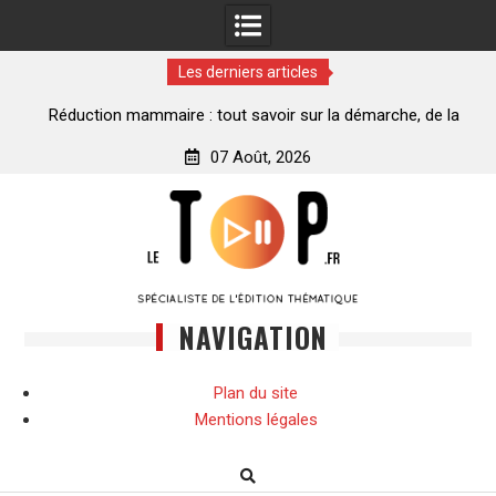
Les derniers articles
ance
Réduction mammaire : tout savoir sur la démarche, de la
décision à la transformation
07 Août, 2026
Skip
to
content
NAVIGATION
Plan du site
Mentions légales